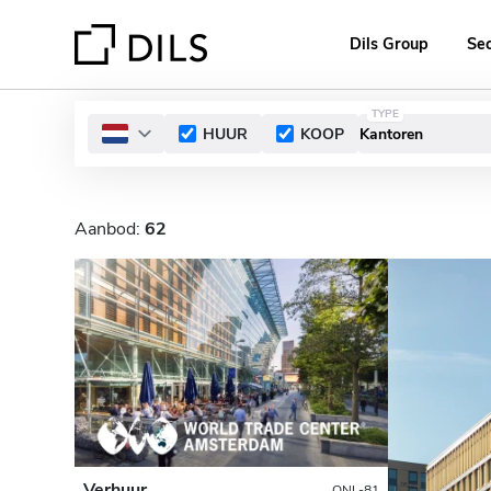
Dils Group
Se
TYPE
HUUR
KOOP
Aanbod:
62
Verhuur
ONL-81