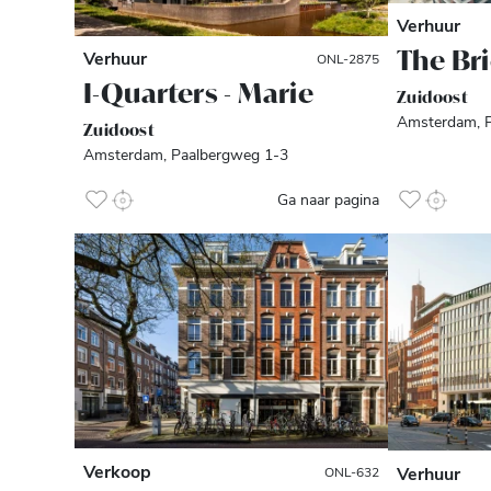
Verhuur
The Br
Verhuur
ONL-2875
I-Quarters - Marie
Zuidoost
Amsterdam, P
Zuidoost
Amsterdam, Paalbergweg 1-3
Ga naar pagina
Verkoop
Verhuur
ONL-632