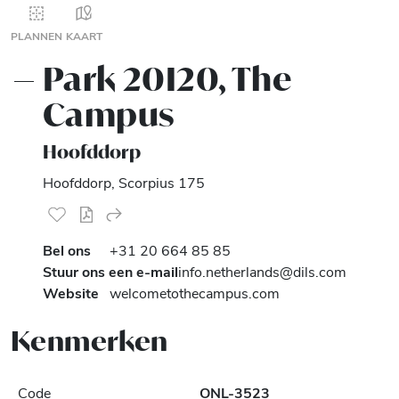
PLANNEN
KAART
Park 20I20, The
Campus
Hoofddorp
Hoofddorp, Scorpius 175
Bel ons
+31 20 664 85 85
Stuur ons een e-mail
info.netherlands@dils.com
Website
welcometothecampus.com
Kenmerken
Code
ONL-3523