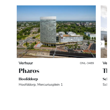
Verhuur
Ver
ONL-3489
Pharos
Th
Hoofddorp
Sch
Hoofddorp, Mercuriusplein 1
Schi