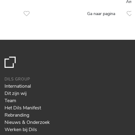
Amst
Ga naar pagina
DILS GROUP
International
Dit zijn wij
Team
Het Dils Manifest
Rebranding
Nieuws & Onderzoek
Werken bij Dils