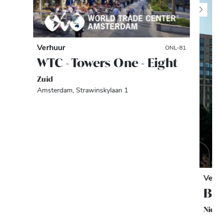
Verhuur
ONL-81
WTC - Towers One - Eight
Zuid
Amsterdam, Strawinskylaan 1
Ver
Be
Nie