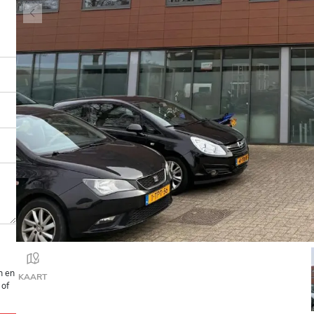
n en
KAART
 of