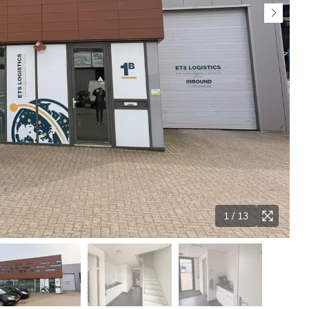
1
/
13