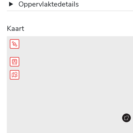
Oppervlaktedetails
Naam
Magazijnoppervlakken
Kaart
Oppervlakte
619
m²