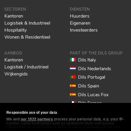
SECTOREN
DIENSTEN
Kantoren
Huurders
Logistiek & Industrieel
Eigenaren
Hospitality
Investeerders
Wonen & Residentieel
AANBOD
PART OF THE DILS GROUP
Kantoren
Dils Italy
Logistiek / Industrieel
Dils Nederlands
Wijkengids
Dils Portugal
Dils Spain
Dils Lucas Fox
Dils France
Dils EOL
Responsible use of your data
We and
our 1022 partners
process your personal data, e.g. your IP-
number, using technology such as cookies to store and access
VOLG ONS
information on your device in order to serve personalized ads and