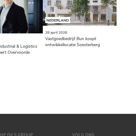
NEDERLAND
28 april 2026
Vastgoedbedrijf Bun koopt
ontwikkellocatie Soesterberg
ndustrial & Logistics
ert Overvoorde
THE DILS GROUP
VOLG ONS