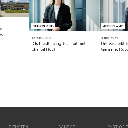
NEDERLAND
NEDERLAND
de
ek
18 mei 2026
4 mei 2026
Dils breidt Living-team uit met
Dils versterkt I
Chantal Hout
team met Robb
DIENSTEN
AANBOD
PART OF 