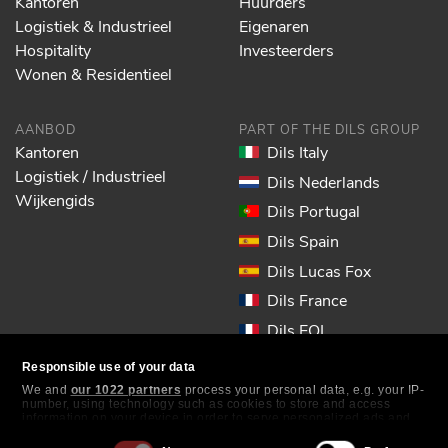
Kantoren
Huurders
Logistiek & Industrieel
Eigenaren
Hospitality
Investeerders
Wonen & Residentieel
AANBOD
PART OF THE DILS GROUP
Kantoren
Dils Italy
Logistiek / Industrieel
Dils Nederlands
Wijkengids
Dils Portugal
Dils Spain
Dils Lucas Fox
Dils France
Dils EOL
Responsible use of your data
VOLG ONS
We and
our 1022 partners
process your personal data, e.g. your IP-
number, using technology such as cookies to store and access
information on your device in order to serve personalized ads and
content, ad and content measurement, audience research and
services development. You have a choice in who uses your data and
Consent