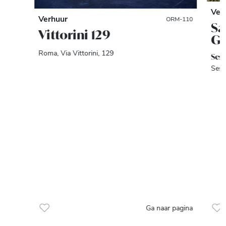
Ver
Verhuur
ORM-110
Sa
Vittorini 129
Gi
Roma, Via Vittorini, 129
Ses
Sest
Ga naar pagina