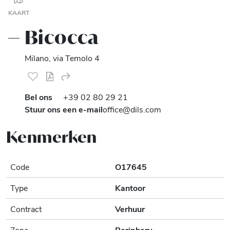
KAART
Bicocca
Milano, via Temolo 4
Bel ons
+39 02 80 29 21
Stuur ons een e-mail
office@dils.com
Kenmerken
Code
O17645
Type
Kantoor
Contract
Verhuur
Zone
Periphery