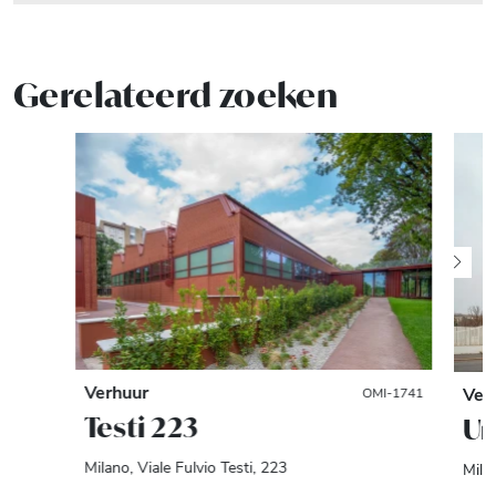
Gerelateerd zoeken
Verhuur
Ver
OMI-1741
Testi 223
Ur
Milano, Viale Fulvio Testi, 223
Mila